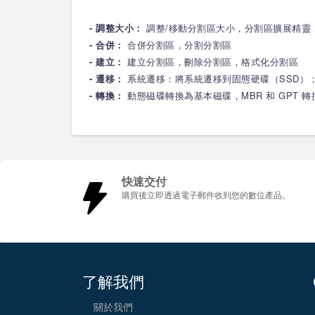
- 調整大小：
調整/移動分割區大小，分割區擴展精靈
- 合併：
合併分割區，分割分割區
- 建立：
建立分割區，刪除分割區，格式化分割區
- 遷移：
系統遷移：將系統遷移到固態硬碟（SSD）
- 轉換：
動態磁碟轉換為基本磁碟，MBR 和 GPT 轉
快速交付
購買後立即透過電子郵件收到您的數位產品。
了解我們
關於我們