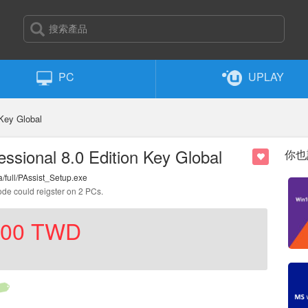
PC
UPLAY
 Key Global
essional 8.0 Edition Key Global
你也
/full/PAssist_Setup.exe
code could reigster on 2 PCs.
.00
TWD