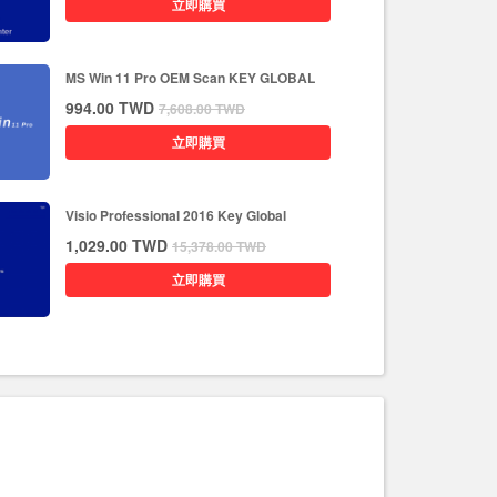
立即購買
MS Win 11 Pro OEM Scan KEY GLOBAL
994.00
TWD
7,608.00
TWD
立即購買
Visio Professional 2016 Key Global
1,029.00
TWD
15,378.00
TWD
立即購買