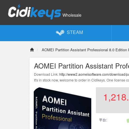
Wholesale
STEAM
AOMEI Partition Assistant Professional 8.0 Edition
AOMEI Partition Assistant Prof
Download Link:
http://www2.aomeisoftware.com/download/pa
It's in stock now, welcome to order in Cidikeys. One license 
1,218
平台: