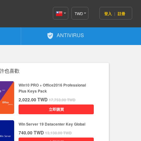
TWD
登入
|
註冊
Taiwan(繁
體中文)
ANTIVIRUS
許也喜歡
Win10 PRO + Office2016 Professional
Plus Keys Pack
2,022.00
TWD
17,753.00
TWD
立即購買
Win Server 19 Datacenter Key Global
740.00
TWD
13,138.00
TWD