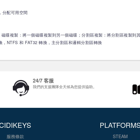
，分配可用空間
；磁碟複製：將一個磁碟複製到另一個磁碟；分割區複製：將分割區複製到
換，NTFS 和 FAT32 轉換，主分割區和邏輯分割區轉換
24/7 客服
我們的支援團隊全天候為您提供協助。
CIDIKEYS
PLATFORM
服務條款
STEAM